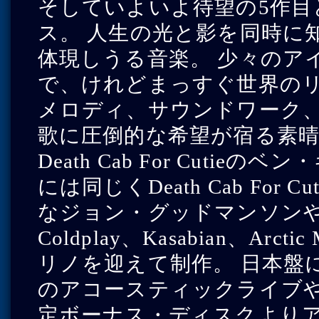
そしていよいよ待望の5作目と
ス。 人生の光と影を同時に
体現しうる音楽。 少々のア
で、けれどまっすぐ世界の
メロディ、サウンドワーク
歌に圧倒的な希望が宿る素晴
Death Cab For Cut
には同じくDeath Cab Fo
なジョン・グッドマンソン
Coldplay、Kasabian、A
リノを迎えて制作。 日本盤にはMyS
のアコースティックライブや現
定ボーナス・ディスクより