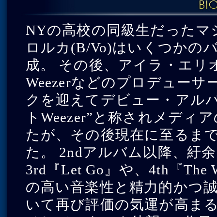
NYの高校の同級生だったマシ
ロルカ(B/Vo)はいくつかのバン
成。 その後、アイラ・エリオッ
Weezerなどのプロデュー
クを迎えてデビュー・アルバム
トWeezer”と称されメデ
たが、その後現在に至るま
た。 2ndアルバム以降、紆
3rd『Let Go』や、4th『The
の高い音楽性と精力的かつ
いて再び評価の気運が高ま