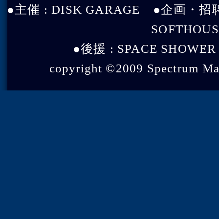
●主催 : DISK GARAGE ●企画・招聘 : 
SOFTHOUS
●後援 : SPACE SHOWE
copyright ©2009 Spectrum Man