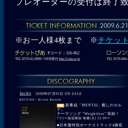
プレオーダーの受付は終了
※お一人様4枚まで ※
チケッ
Pコード：326-862
TEL 0570-02-9999 / WEB受付
http://t.pia.co.jp
TEL 0570-08
lucky
2009年07月01日 ON SALE
KSCP-933 / Ki/oon Records
新番組「MENTAL: 癒しのカル
テ」
テーマソング "Weightless" 収録！
7/21〜放送開始 毎週(火) 22:00〜
■日本盤特別ボーナストラック4曲収